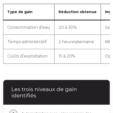
Type de gain
Réduction obtenue
Imp
Consommation d’eau
20 à 30%
San
Temps administratif
2 heures/semaine
68%
Coûts d’exploitation
15 à 20%
Opti
Les trois niveaux de gain
identifiés