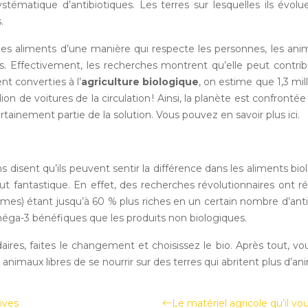
n systématique d’antibiotiques. Les terres sur lesquelles ils é
.
 des aliments d’une manière qui respecte les personnes, les anim
rres. Effectivement, les recherches montrent qu’elle peut contr
nt converties à l’
agriculture biologique
, on estime que 1,3 mi
lion de voitures de la circulation ! Ainsi, la planète est confro
ertainement partie de la solution. Vous pouvez en savoir plus ici.
s disent qu’ils peuvent sentir la différence dans les aliments 
t fantastique. En effet, des recherches révolutionnaires ont révé
umes) étant jusqu’à 60 % plus riches en un certain nombre d’anti
méga-3 bénéfiques que les produits non biologiques.
ires, faites le changement et choisissez le bio. Après tout, v
es animaux libres de se nourrir sur des terres qui abritent plus d’
ives
Le matériel agricole qu’il vo